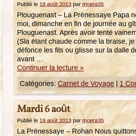
Publié le
18 août 2013
par
moera35
Plouguenast – La Prénessaye Papa no
moi, dimanche en fin de journée au gî
Plouguenast. Après avoir tenté vainem
(Sla étant chaude comme la braise, je 
défonce les fils ou glisse sur la dalle 
avant …
Continuer la lecture
»
Catégories:
Carnet de Voyage
|
1 Co
Mardi 6 août
Publié le
18 août 2013
par
moera35
La Prénessaye – Rohan Nous quittons